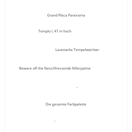
Grand Placa Panorama
Templo I, 47 m hoch
Lautstarke Tempelwächter
Beware off the fleischfressende Killerpalme
.
Die gesamte Farbpalette
.